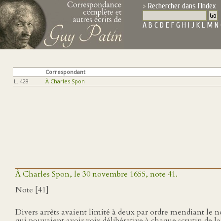
Rechercher dans l'Index
A
B
C
D
E
F
G
H
I
J
K
L
M
N