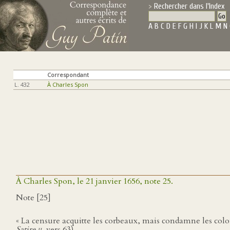
Rechercher dans l'Index
A
B
C
D
E
F
G
H
I
J
K
L
M
N