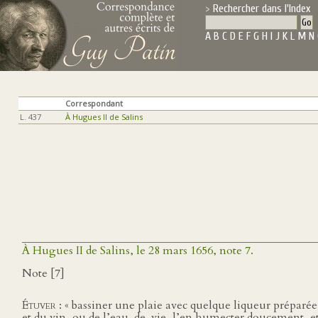
Rechercher dans l'Index
A
B
C
D
E
F
G
H
I
J
K
L
M
N