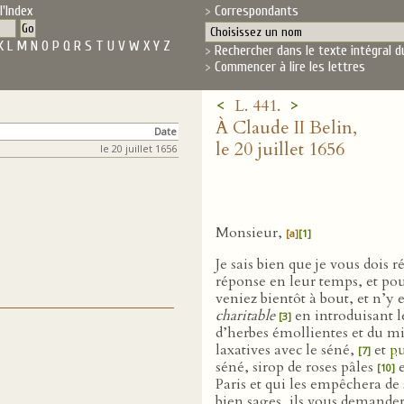
l'Index
Correspondants
K
L
M
N
O
P
Q
R
S
T
U
V
W
X
Y
Z
Rechercher dans le texte intégral d
Commencer à lire les lettres