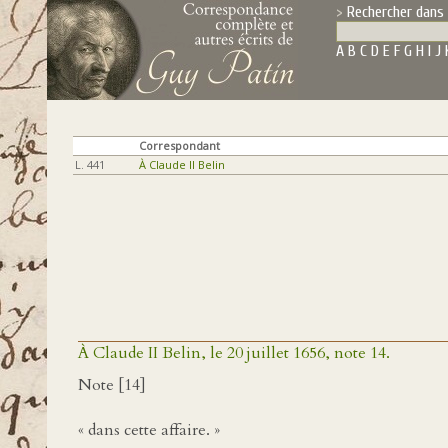
Rechercher dans 
A
B
C
D
E
F
G
H
I
J