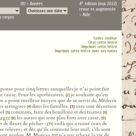
e
OU
Années
4
édition (mai 2022)
revue et augmentée
Aide
u corpus