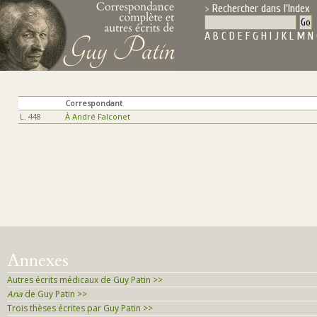
Rechercher dans l'Index
A
B
C
D
E
F
G
H
I
J
K
L
M
N