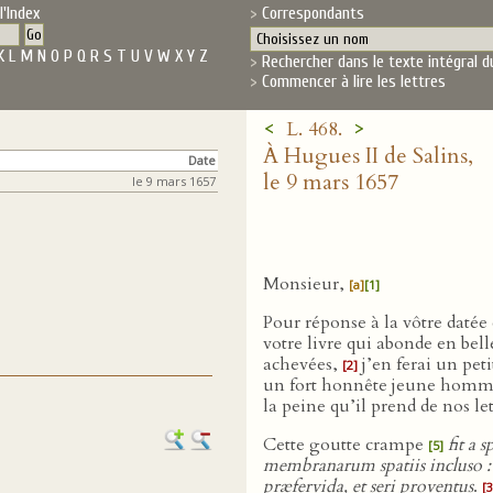
l'Index
Correspondants
K
L
M
N
O
P
Q
R
S
T
U
V
W
X
Y
Z
Rechercher dans le texte intégral d
Commencer à lire les lettres