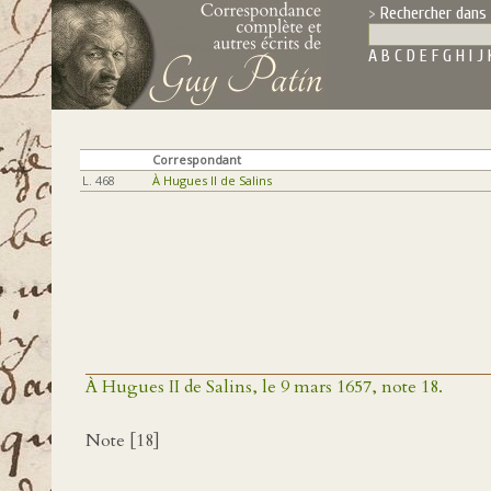
Rechercher dans 
A
B
C
D
E
F
G
H
I
J