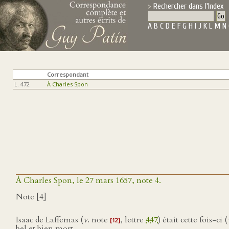
Rechercher dans l'Index
A
B
C
D
E
F
G
H
I
J
K
L
M
N