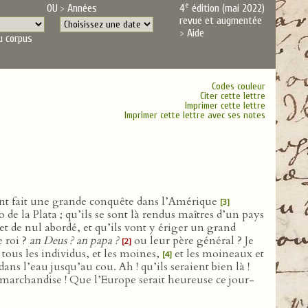
e
OU
Années
4
édition (mai 2022)
revue et augmentée
Aide
u corpus