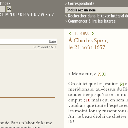
l'Index
Correspondants
K
L
M
N
O
P
Q
R
S
T
U
V
W
X
Y
Z
Rechercher dans le texte intégral d
Commencer à lire les lettres