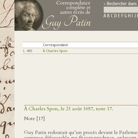
Rechercher dans 
A
B
C
D
E
F
G
H
I
J