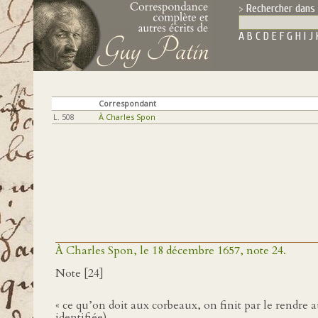
Rechercher dans 
A
B
C
D
E
F
G
H
I
J