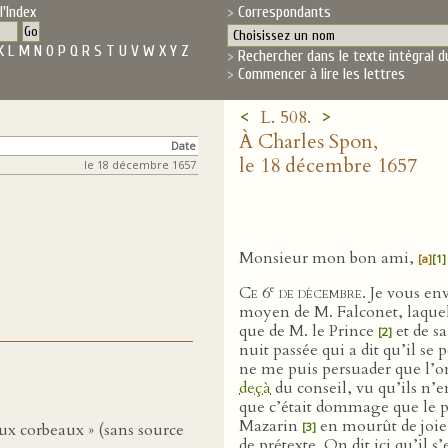
l'Index
Correspondants
K
L
M
N
O
P
Q
R
S
T
U
V
W
X
Y
Z
Rechercher dans le texte intégral d
Commencer à lire les lettres