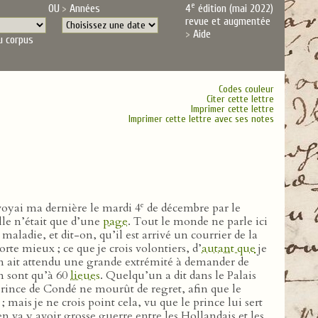
e
OU
Années
4
édition (mai 2022)
revue et augmentée
Aide
u corpus