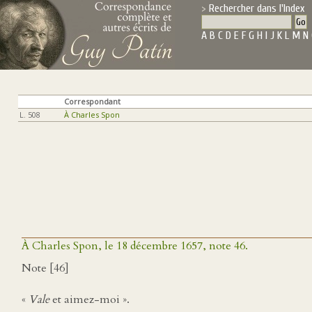
Rechercher dans l'Index
A
B
C
D
E
F
G
H
I
J
K
L
M
N