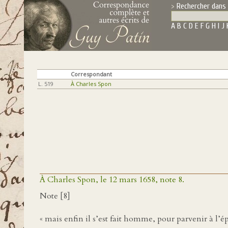
Rechercher dans 
A
B
C
D
E
F
G
H
I
J