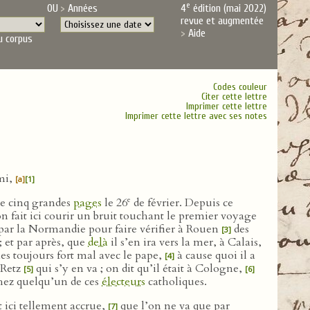
e
OU
Années
4
édition (mai 2022)
revue et augmentée
Aide
u corpus