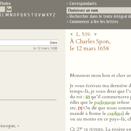
l'Index
Correspondants
K
L
M
N
O
P
Q
R
S
T
U
V
W
X
Y
Z
Rechercher dans le texte intégral d
Commencer à lire les lettres