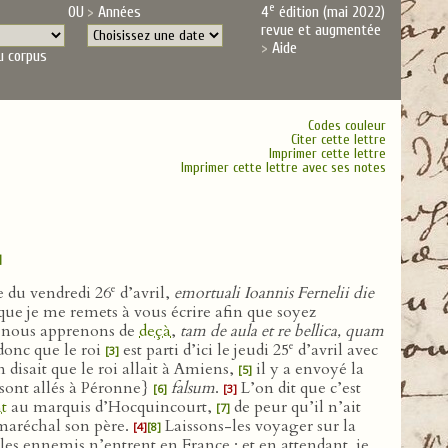
e
OU
Années
4
édition (mai 2022)
revue et augmentée
Aide
u corpus