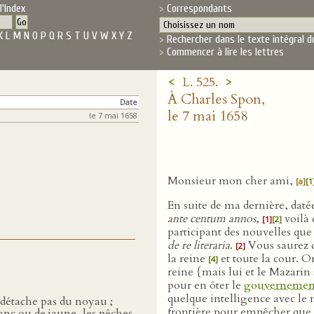
l'Index
Correspondants
K
L
M
N
O
P
Q
R
S
T
U
V
W
X
Y
Z
Rechercher dans le texte intégral d
Commencer à lire les lettres