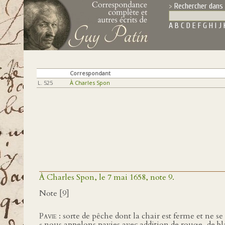
Rechercher dans 
A
B
C
D
E
F
G
H
I
J