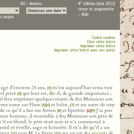
e
OU
Années
4
édition (mai 2022)
revue et augmentée
Aide
u corpus