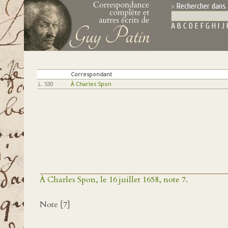
Rechercher dans 
A
B
C
D
E
F
G
H
I
J