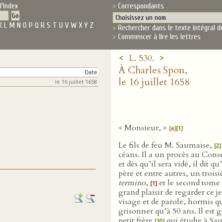
l'Index
Correspondants
K
L
M
N
O
P
Q
R
S
T
U
V
W
X
Y
Z
Rechercher dans le texte intégral d
Commencer à lire les lettres