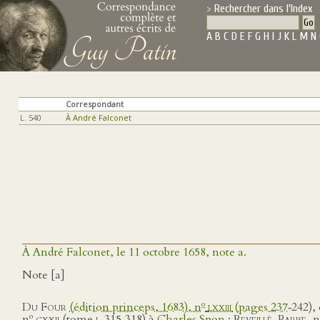
Rechercher dans l'Index
A
B
C
D
E
F
G
H
I
J
K
L
M
N