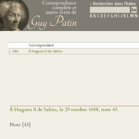
Rechercher dans l'Index
A
B
C
D
E
F
G
H
I
J
K
L
M
N