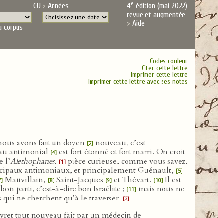
e
OU
Années
4
édition (mai 2022)
revue et augmentée
Aide
u corpus