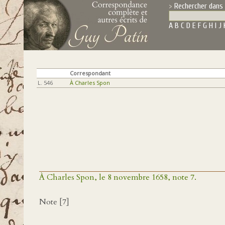
Rechercher dans 
A
B
C
D
E
F
G
H
I
J