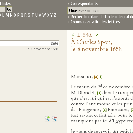
l'Index
Correspondants
K
L
M
N
O
P
Q
R
S
T
U
V
W
X
Y
Z
Rechercher dans le texte intégral d
Commencer à lire les lettres