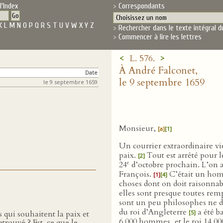
l'Index
Correspondants
K
L
M
N
O
P
Q
R
S
T
U
V
W
X
Y
Z
Rechercher dans le texte intégral d
Commencer à lire les lettres