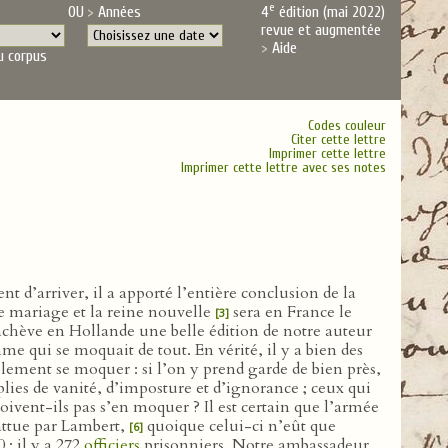
e
OU
Années
4
édition (mai 2022)
revue et augmentée
Aide
u corpus