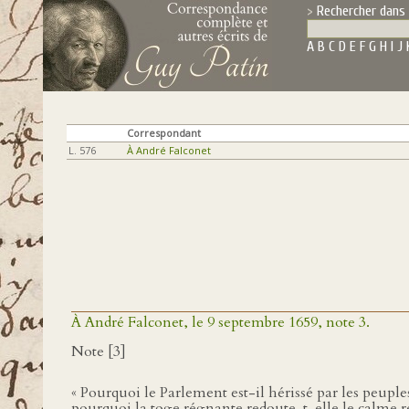
Rechercher dans 
A
B
C
D
E
F
G
H
I
J