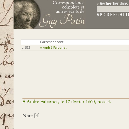
Rechercher dans 
A
B
C
D
E
F
G
H
I
J