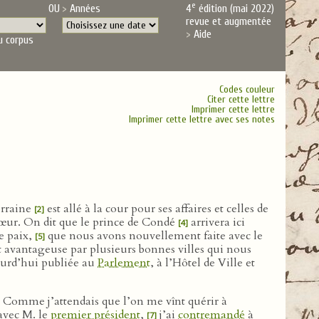
e
OU
Années
4
édition (mai 2022)
revue et augmentée
Aide
u corpus