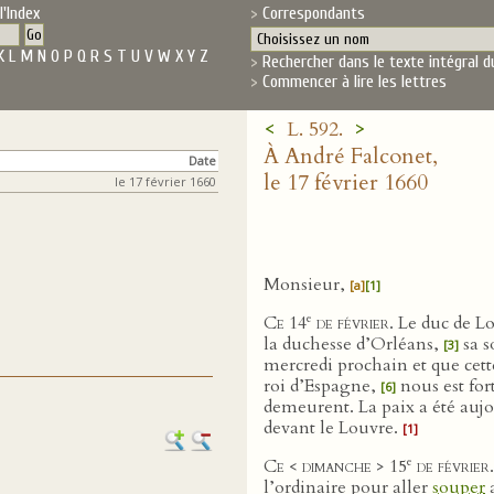
l'Index
Correspondants
K
L
M
N
O
P
Q
R
S
T
U
V
W
X
Y
Z
Rechercher dans le texte intégral d
Commencer à lire les lettres