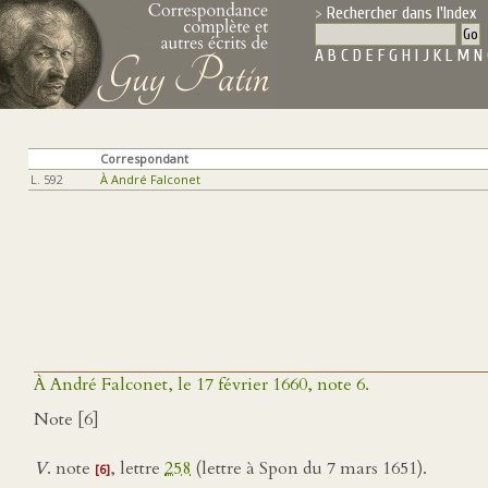
Rechercher dans l'Index
A
B
C
D
E
F
G
H
I
J
K
L
M
N