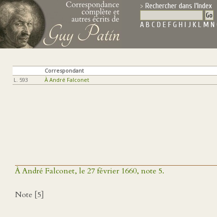
Rechercher dans l'Index
A
B
C
D
E
F
G
H
I
J
K
L
M
N