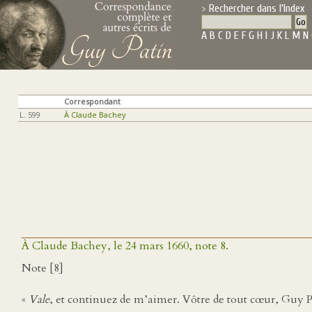
Rechercher dans l'Index
A
B
C
D
E
F
G
H
I
J
K
L
M
N