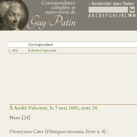
Rechercher dans l'Index
A
B
C
D
E
F
G
H
I
J
K
L
M
N