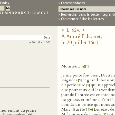
l'Index
Correspondants
K
L
M
N
O
P
Q
R
S
T
U
V
W
X
Y
Z
Rechercher dans le texte intégral d
Commencer à lire les lettres