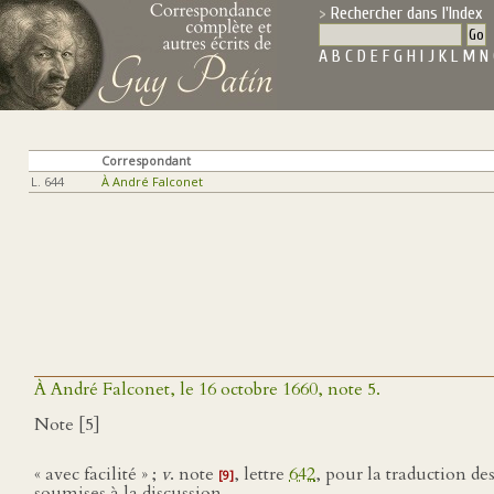
Rechercher dans l'Index
A
B
C
D
E
F
G
H
I
J
K
L
M
N