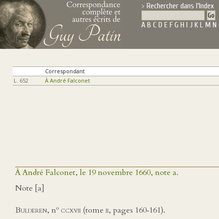
Rechercher dans l'Index
A
B
C
D
E
F
G
H
I
J
K
L
M
N