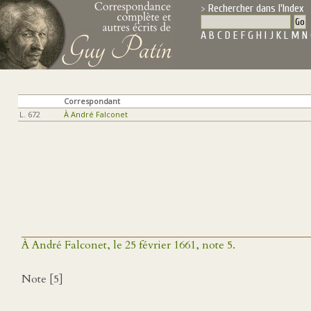
Rechercher dans l'Index
A
B
C
D
E
F
G
H
I
J
K
L
M
N