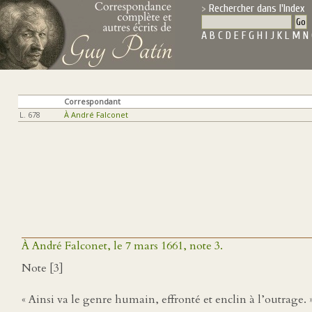
Rechercher dans l'Index
A
B
C
D
E
F
G
H
I
J
K
L
M
N