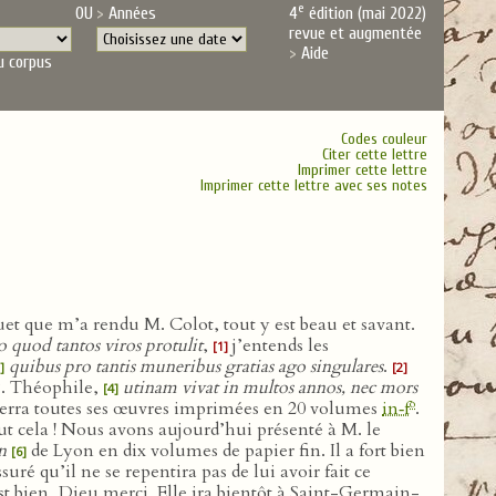
e
OU
Années
4
édition (mai 2022)
revue et augmentée
Aide
u corpus