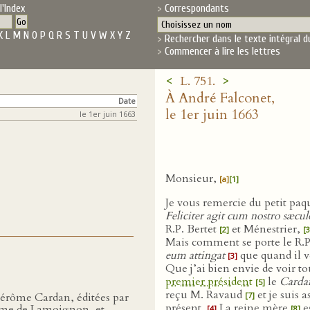
l'Index
Correspondants
K
L
M
N
O
P
Q
R
S
T
U
V
W
X
Y
Z
Rechercher dans le texte intégral d
Commencer à lire les lettres