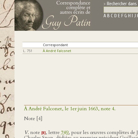
Rechercher dans 
A
B
C
D
E
F
G
H
I
J