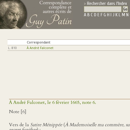
Rechercher dans l'Index
A
B
C
D
E
F
G
H
I
J
K
L
M
N