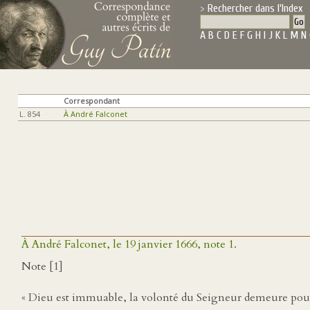
Rechercher dans l'Index
A
B
C
D
E
F
G
H
I
J
K
L
M
N