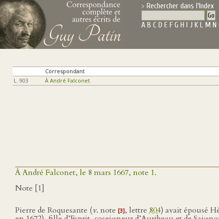
Rechercher dans l'Index
A
B
C
D
E
F
G
H
I
J
K
L
M
N