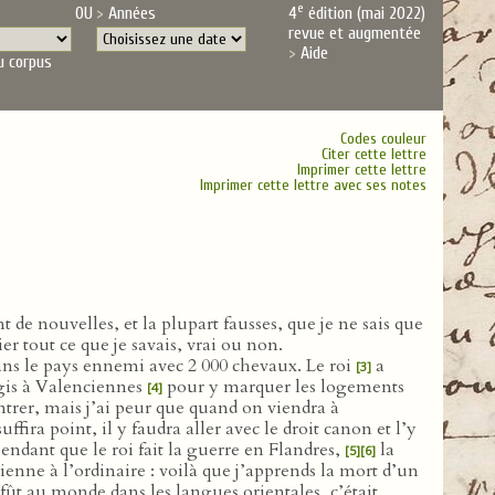
e
OU
Années
4
édition (mai 2022)
revue et augmentée
Aide
u corpus