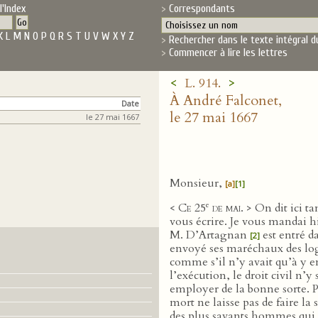
l'Index
Correspondants
K
L
M
N
O
P
Q
R
S
T
U
V
W
X
Y
Z
Rechercher dans le texte intégral d
Commencer à lire les lettres