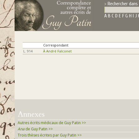
Rechercher dans 
A
B
C
D
E
F
G
H
I
J