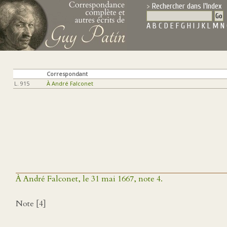
Rechercher dans l'Index
A
B
C
D
E
F
G
H
I
J
K
L
M
N