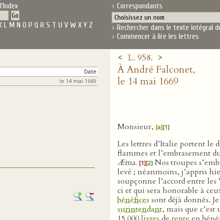
l'Index
Correspondants
K
L
M
N
O
P
Q
R
S
T
U
V
W
X
Y
Z
Rechercher dans le texte intégral d
Commencer à lire les lettres