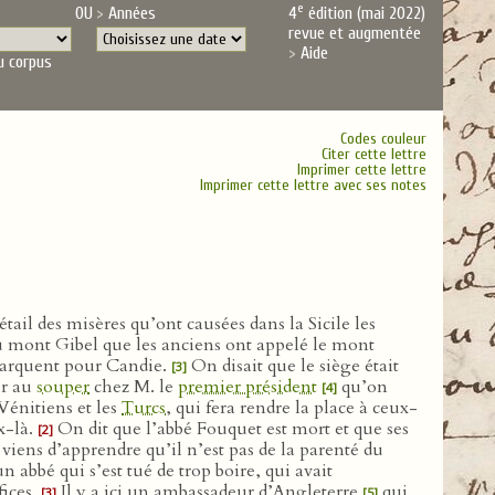
e
OU
Années
4
édition (mai 2022)
revue et augmentée
Aide
u corpus