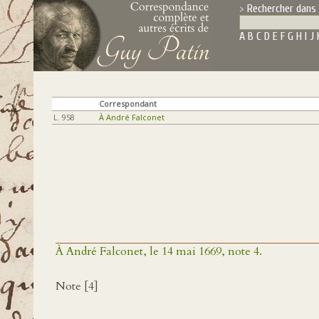
Rechercher dans 
A
B
C
D
E
F
G
H
I
J