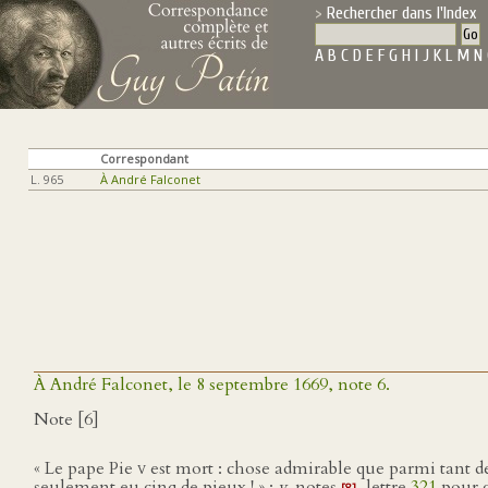
Rechercher dans l'Index
A
B
C
D
E
F
G
H
I
J
K
L
M
N