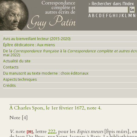
Rechercher dans l'Index
A
B
C
D
E
F
G
H
I
J
K
L
M
N