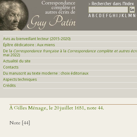
Rechercher dans l'Index
A
B
C
D
E
F
G
H
I
J
K
L
M
N