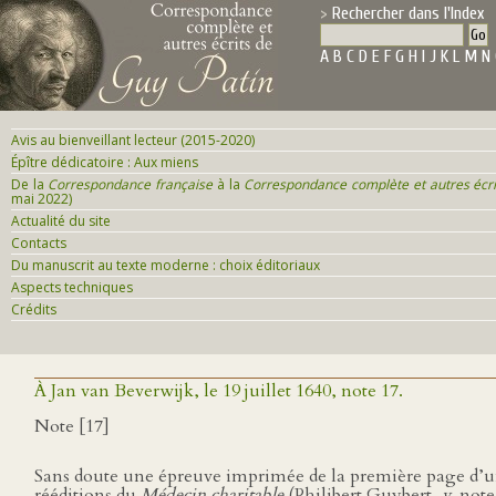
Rechercher dans l'Index
A
B
C
D
E
F
G
H
I
J
K
L
M
N