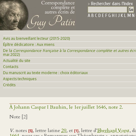
Rechercher dans l'Index
A
B
C
D
E
F
G
H
I
J
K
L
M
N