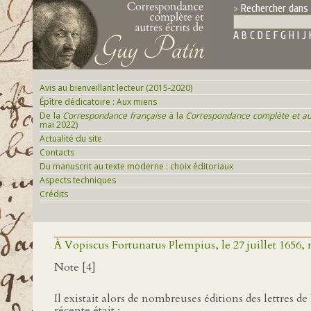
Rechercher dans 
A
B
C
D
E
F
G
H
I
J