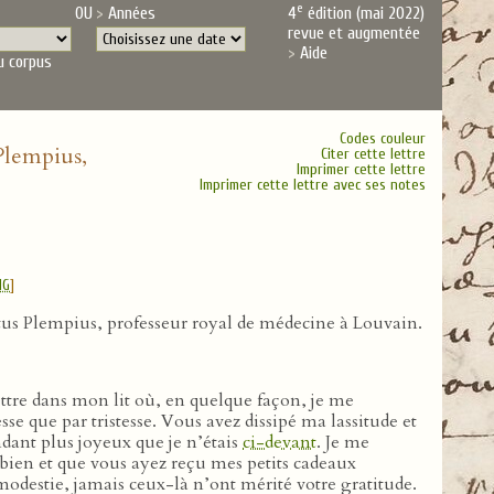
e
OU
Années
4
édition (mai 2022)
revue et augmentée
Aide
u corpus