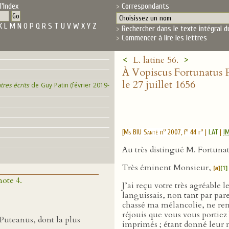
l'Index
Correspondants
K
L
M
N
O
P
Q
R
S
T
U
V
W
X
Y
Z
Rechercher dans le texte intégral d
Commencer à lire les lettres