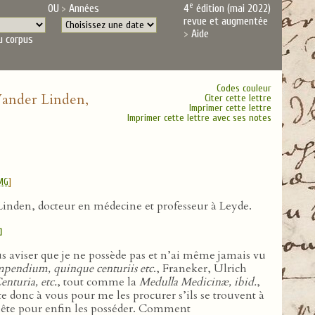
e
OU
Années
4
édition (mai 2022)
revue et augmentée
Aide
u corpus