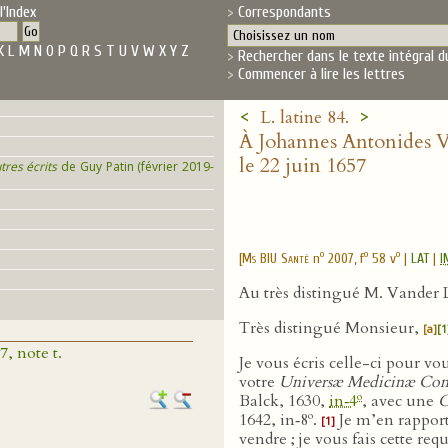
l'Index
Correspondants
K
L
M
N
O
P
Q
R
S
T
U
V
W
X
Y
Z
Rechercher dans le texte intégral d
Commencer à lire les lettres