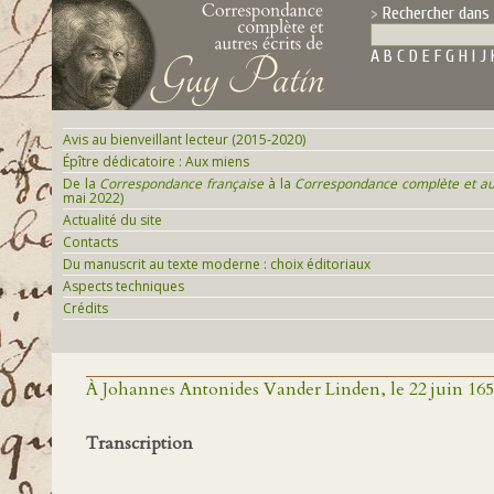
Rechercher dans 
A
B
C
D
E
F
G
H
I
J