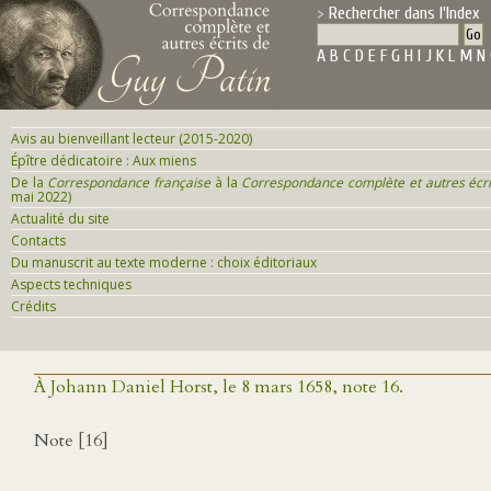
Rechercher dans l'Index
A
B
C
D
E
F
G
H
I
J
K
L
M
N