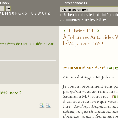
l'Index
Correspondants
K
L
M
N
O
P
Q
R
S
T
U
V
W
X
Y
Z
Rechercher dans le texte intégral d
Commencer à lire les lettres