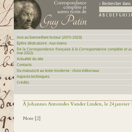
Rechercher dans 
A
B
C
D
E
F
G
H
I
J