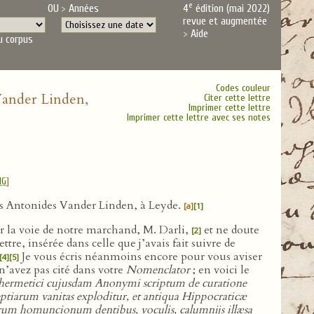
e
OU
Années
4
édition (mai 2022)
revue et augmentée
Aide
u corpus