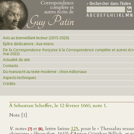
Rechercher dans l'Index
A
B
C
D
E
F
G
H
I
J
K
L
M
N