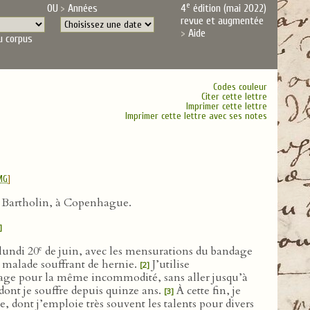
e
OU
Années
4
édition (mai 2022)
revue et augmentée
Aide
u corpus