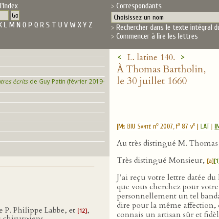
l'Index
Correspondants
K
L
M
N
O
P
Q
R
S
T
U
V
W
X
Y
Z
Rechercher dans le texte intégral d
Commencer à lire les lettres