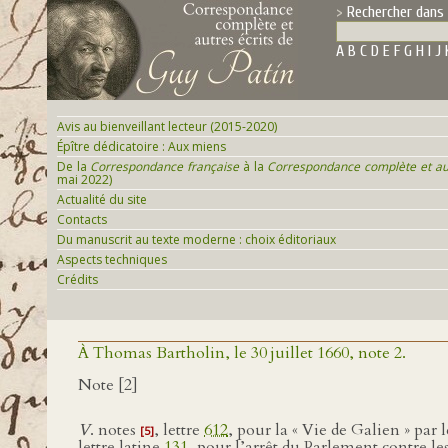
Rechercher dans 
A
B
C
D
E
F
G
H
I
J