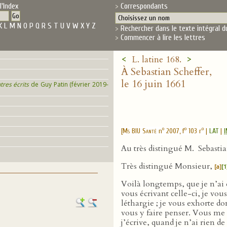
l'Index
Correspondants
K
L
M
N
O
P
Q
R
S
T
U
V
W
X
Y
Z
Rechercher dans le texte intégral d
Commencer à lire les lettres