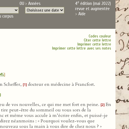
e
OU
Années
4
édition (mai 2022)
revue et augmentée
Aide
u corpus