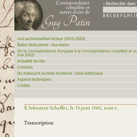
Rechercher dans 
A
B
C
D
E
F
G
H
I
J