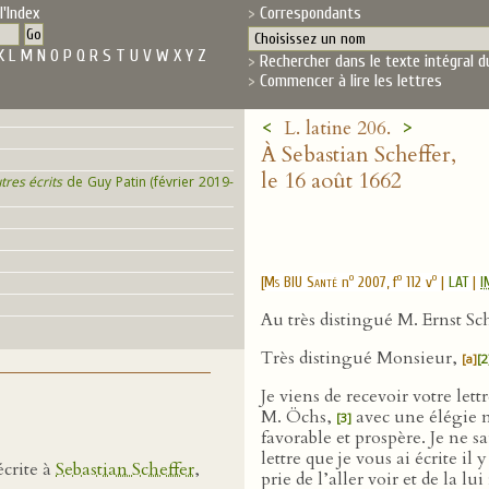
l'Index
Correspondants
K
L
M
N
O
P
Q
R
S
T
U
V
W
X
Y
Z
Rechercher dans le texte intégral d
Commencer à lire les lettres