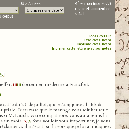
e
OU
Années
4
édition (mai 2022)
revue et augmentée
Aide
u corpus