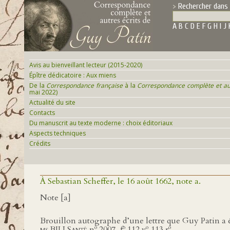
Rechercher dans 
A
B
C
D
E
F
G
H
I
J