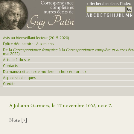
Rechercher dans l'Index
A
B
C
D
E
F
G
H
I
J
K
L
M
N