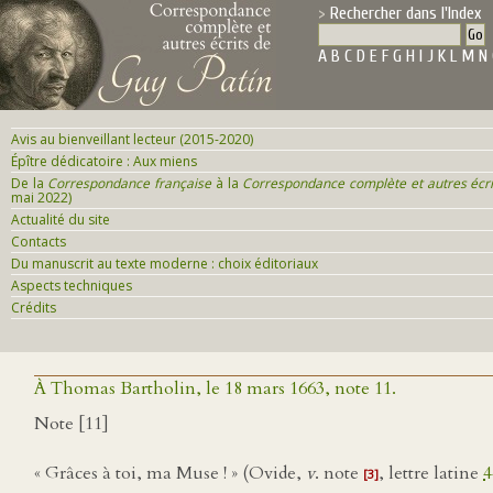
Rechercher dans l'Index
A
B
C
D
E
F
G
H
I
J
K
L
M
N