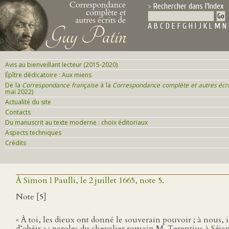
Rechercher dans l'Index
A
B
C
D
E
F
G
H
I
J
K
L
M
N